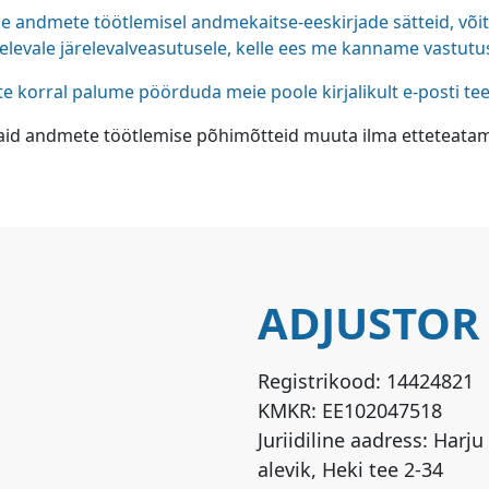
teie andmete töötlemisel andmekaitse-eeskirjade sätteid, v
levale järelevalveasutusele, kelle ees me kanname vastutus
 korral palume pöörduda meie poole kirjalikult e-posti te
id andmete töötlemise põhimõtteid muuta ilma etteteatami
ADJUSTOR
Registrikood:
14424821
KMKR:
EE102047518
Juriidiline aadress: Har
alevik, Heki tee 2-34