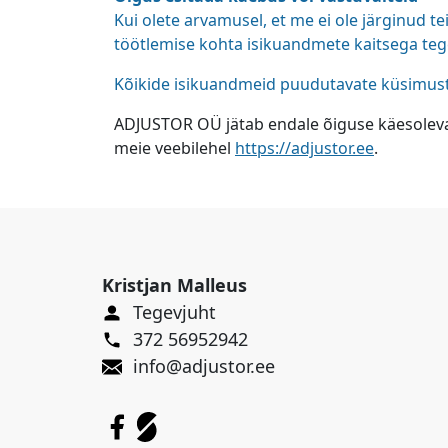
Kui olete arvamusel, et me ei ole järginud 
töötlemise kohta isikuandmete kaitsega tege
Kõikide isikuandmeid puudutavate küsimuste
ADJUSTOR OÜ jätab endale õiguse käesoleva
meie veebilehel
https://adjustor.ee
.
Kristjan Malleus
Tegevjuht
372 56952942
info@adjustor.ee