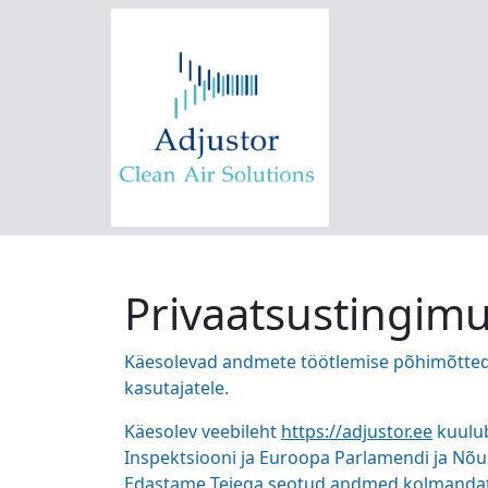
Privaatsustingim
Käesolevad andmete töötlemise põhimõtted 
kasutajatele.
Käesolev veebileht
https://adjustor.ee
kuulub
Inspektsiooni ja Euroopa Parlamendi ja Nõ
Edastame Teiega seotud andmed kolmandatel