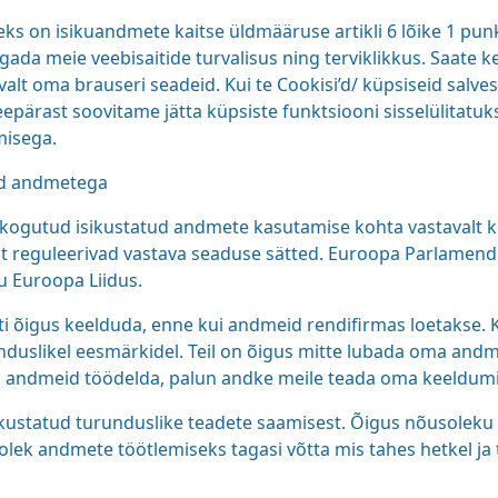
seks on isikuandmete kaitse üldmääruse artikli 6 lõike 1 pu
gada meie veebisaitide turvalisus ning terviklikkus. Saate k
lt oma brauseri seadeid. Kui te Cookisi’d/ küpsiseid salves
pärast soovitame jätta küpsiste funktsiooni sisselülitatuk
misega.
ud andmetega
 kogutud isikustatud andmete kasutamise kohta vastavalt ke
ist reguleerivad vastava seaduse sätted. Euroopa Parlamend
u Euroopa Liidus.
ti õigus keelduda, enne kui andmeid rendifirmas loetakse. K
uslikel eesmärkidel. Teil on õigus mitte lubada oma andm
ma andmeid töödelda, palun andke meile teada oma keeldumi
sikustatud turunduslike teadete saamisest. Õigus nõusoleku
lek andmete töötlemiseks tagasi võtta mis tahes hetkel ja 