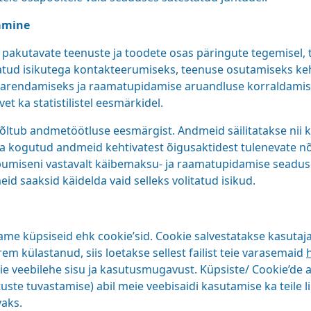
amine
akutavate teenuste ja toodete osas päringute tegemisel, t
ud isikutega kontakteerumiseks, teenuse osutamiseks keht
rendamiseks ja raamatupidamise aruandluse korraldamisek
 ka statistilistel eesmärkidel.
õltub andmetöötluse eesmärgist. Andmeid säilitatakse nii 
hta kogutud andmeid kehtivatest õigusaktidest tulenevate n
bumiseni vastavalt käibemaksu- ja raamatupidamise seaduse
d saaksid käidelda vaid selleks volitatud isikud.
e küpsiseid ehk cookie’sid. Cookie salvestatakse kasutaja
varem külastanud, siis loetakse sellest failist teie varasemaid
 veebilehe sisu ja kasutusmugavust. Küpsiste/ Cookie’de 
uste tuvastamise) abil meie veebisaidi kasutamise ka teile
vaks.