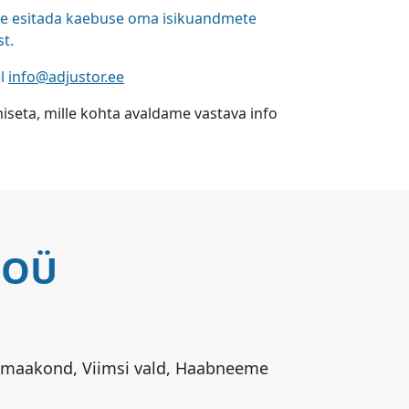
õite esitada kaebuse oma isikuandmete
t.
el
info@adjustor.ee
seta, mille kohta avaldame vastava info
 OÜ
ju maakond, Viimsi vald, Haabneeme