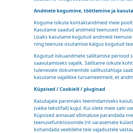
Andmete kogumine, töötlemine ja kasut
Kogume isikute kontaktandmeid meie poolt p
Kasutame saadud andmeid teenusest huvitat
Lisaks kasutame kogutud andmeid teenuse a
ning teenuse osutamise käigus kogutud teavet
Kogutud isikuandmete säilitamise periood s
saavutamiseks vajalik. Säilitame isikute ko
tulenevate dokumentide säilitustähtaja saa
kasutame vajalikke turvameetmeid, et andmei
Küpsised / Cookie’d / pluginad
Kasutajate paremaks teenindamiseks kasutam
(väike tekstifail) kujul. Kui olete meie saiti 
Küpsised annavad võimaluse parandada meie
teenusefunktsioonide (nt varasemate külast
kohandada veebilehe teie vajadustele vasta