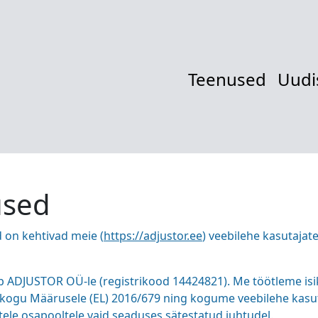
Teenused
Uudi
used
on kehtivad meie (
https://adjustor.ee
) veebilehe kasutajate
 ADJUSTOR OÜ-le (registrikood 14424821). Me töötleme is
ukogu Määrusele (EL) 2016/679 ning kogume veebilehe kasut
e osapooltele vaid seaduses sätestatud juhtudel.