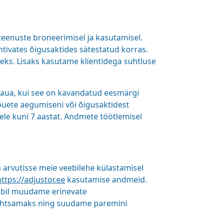
eenuste broneerimisel ja kasutamisel.
ivates õigusaktides sätestatud korras.
s. Lisaks kasutame klientidega suhtluse
kaua, kui see on kavandatud eesmärgi
õuete aegumiseni või õigusaktidest
le kuni 7 aastat. Andmete töötlemisel
 arvutisse meie veebilehe külastamisel
https://adjustor.ee
kasutamise andmeid.
abil muudame erinevate
 lihtsamaks ning suudame paremini