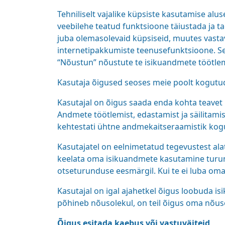
Tehniliselt vajalike küpsiste kasutamise alu
veebilehe teatud funktsioone täiustada ja ta
juba olemasolevaid küpsiseid, muutes vastava
internetipakkumiste teenusefunktsioone. See
“Nõustun” nõustute te isikuandmete töötle
Kasutaja õigused seoses meie poolt kogut
Kasutajal on õigus saada enda kohta teavet
Andmete töötlemist, edastamist ja säilitam
kehtestati ühtne andmekaitseraamistik kog
Kasutajatel on eelnimetatud tegevustest ala
keelata oma isikuandmete kasutamine turund
otseturunduse eesmärgil. Kui te ei luba o
Kasutajal on igal ajahetkel õigus loobuda i
põhineb nõusolekul, on teil õigus oma nõuso
Õigus esitada kaebus
või vastuväiteid