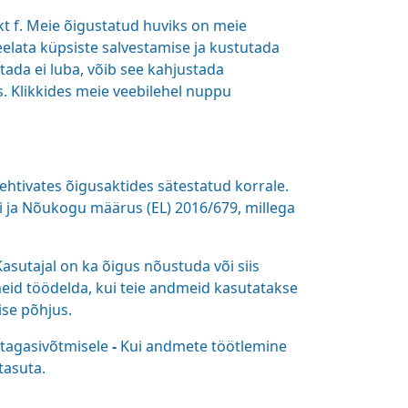
nkt f. Meie õigustatud huviks on meie
eelata küpsiste salvestamise ja kustutada
tada ei luba, võib see kahjustada
s. Klikkides meie veebilehel nuppu
htivates õigusaktides sätestatud korrale.
i ja Nõukogu määrus (EL) 2016/679, millega
asutajal on ka õigus nõustuda või siis
eid töödelda, kui teie andmeid kasutatakse
se põhjus.
 tagasivõtmisele
-
Kui andmete töötlemine
tasuta.